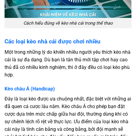
Cách hiểu đúng về kèo nhà cái trong thể thao
Các loại kèo nhà cái được chơi nhiều
Một trong những lý do khiến nhiều người yêu thích kèo nhà
cái là sự đa dạng. Dù bạn là tân thủ mới tập chơi hay cao
thủ đã có nhiều kinh nghiệm, thì ở đây đều có loại kèo phù
hợp.
Kèo châu Á (Handicap)
Đây là loại kèo được ưa chuộng nhất, đặc biệt với những ai
đã quen cá cược lâu năm. Kèo châu Á cho phép bạn đặt
cược dựa trên mức chấp giữa hai đội, thường dùng khi có
sự chênh lệch rõ rệt về thực lực. Ưu điểm của loại kèo nhà
cái này là tính cân bằng và công bằng, bởi đội mạnh sẽ