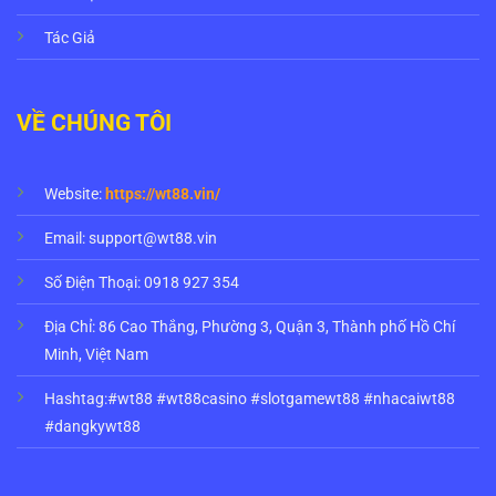
Tác Giả
VỀ CHÚNG TÔI
Website:
https://wt88.vin/
Email:
support@wt88.vin
Số Điện Thoại: 0918 927 354
Địa Chỉ: 86 Cao Thắng, Phường 3, Quận 3, Thành phố Hồ Chí
Minh, Việt Nam
Hashtag:#wt88 #wt88casino #slotgamewt88 #nhacaiwt88
#dangkywt88