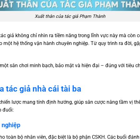
Xuất thân của tác giả Phạm Thành
tác giả không chỉ nhìn ra tiềm năng trong lĩnh vực này mà còn 
o một hệ thống vận hành chuyên nghiệp. Từ quy trình ra đời, g
n một sân chơi minh bạch, bảo mật và hiện đại – đúng với tiêu 
 tác giả nhà cái tài ba
 chiến lược mang tính định hướng, giúp sân cược nâng tầm vị th
o đuổi:
 nghiệp
 cho toàn bộ nhân viên, đặc biệt là bộ phận CSKH. Các buổi đá