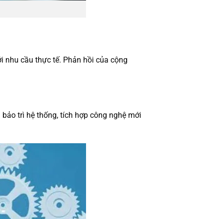
ới nhu cầu thực tế. Phản hồi của cộng
bảo trì hệ thống, tích hợp công nghệ mới