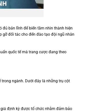
có đủ bản lĩnh để biến tầm nhìn thành hiện
ặp gỡ đối tác cho đến đào tạo đội ngũ nhân
chuẩn quốc tế mà trang cược đang theo
ế trong ngành. Dưới đây là những trụ cột
nh giá định kỳ được tổ chức nhằm đảm bảo