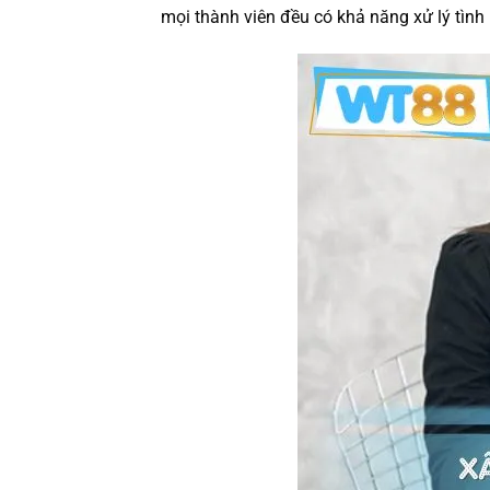
mọi thành viên đều có khả năng xử lý tìn