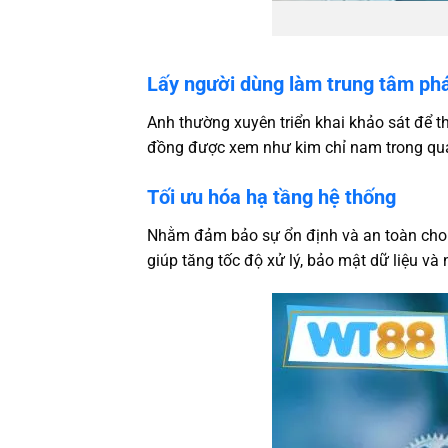
Lấy người dùng làm trung tâm phá
Anh thường xuyên triển khai khảo sát để th
đồng được xem như kim chỉ nam trong quá 
Tối ưu hóa hạ tầng hệ thống
Nhằm đảm bảo sự ổn định và an toàn cho n
giúp tăng tốc độ xử lý, bảo mật dữ liệu và 