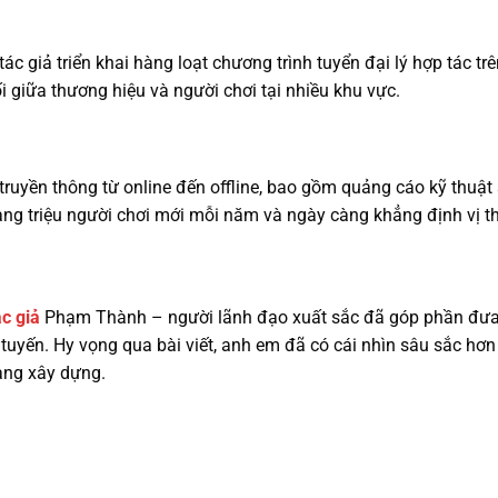
 giả triển khai hàng loạt chương trình tuyển đại lý hợp tác tr
i giữa thương hiệu và người chơi tại nhiều khu vực.
uyền thông từ online đến offline, bao gồm quảng cáo kỹ thuật s
ng triệu người chơi mới mỗi năm và ngày càng khẳng định vị th
ác giả
Phạm Thành – người lãnh đạo xuất sắc đã góp phần đưa
 tuyến. Hy vọng qua bài viết, anh em đã có cái nhìn sâu sắc hơn
ang xây dựng.