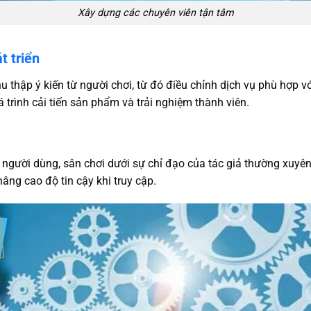
Xây dựng các chuyên viên tận tâm
t triển
u thập ý kiến từ người chơi, từ đó điều chỉnh dịch vụ phù hợp v
trình cải tiến sản phẩm và trải nghiệm thành viên.
gười dùng, sân chơi dưới sự chỉ đạo của tác giả thường xuyên 
nâng cao độ tin cậy khi truy cập.