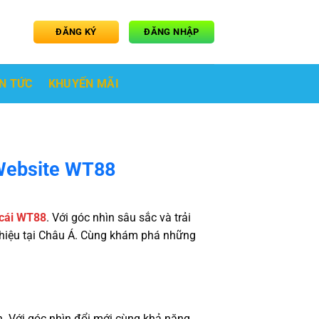
ĐĂNG KÝ
ĐĂNG NHẬP
IN TỨC
KHUYẾN MÃI
Website WT88
cái WT88
. Với góc nhìn sâu sắc và trải
g hiệu tại Châu Á. Cùng khám phá những
n. Với góc nhìn đổi mới cùng khả năng