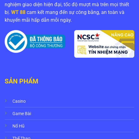
nghiệm giao diện hiện đại, tốc độ mượt mà trên mọi thiết
bị.
WT 88
cam kết mang đến sự công bằng, an toàn và
khuyến mãi hấp dẫn mỗi ngày.
SẢN PHẨM
Casino
Game Bài
Nổ Hũ
Thể Thao