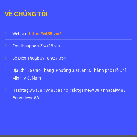
VỀ CHÚNG TÔI
Website:
https://wt88.vin/
Email:
support@wt88.vin
Số Điện Thoại: 0918 927 354
Địa Chỉ: 86 Cao Thắng, Phường 3, Quận 3, Thành phố Hồ Chí
Minh, Việt Nam
Hashtag:#wt88 #wt88casino #slotgamewt88 #nhacaiwt88
#dangkywt88