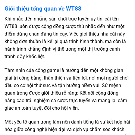
Giới thiệu tổng quan về WT88
Khi nhắc đến những sân chơi trực tuyến uy tín, cái tên
WT88 luôn được cộng đồng cược thủ nhắc đến như một
điểm dừng chân đáng tin cậy. Việc giới thiệu nhà cái này
không đơn thuần là kể lại quá trình hình thành, mà còn là
hành trình khẳng định vị thế trong một thị trường cạnh
tranh đầy khốc liệt.
Tầm nhìn của cổng game là hướng đến một không gian
giải trí công bằng, thân thiện và tiện lợi, nơi mọi người chơi
đều có cơ hội thử sức và tận hưởng niềm vui. Sứ mệnh
quan trọng được giới thiệu rõ ràng: Kết nối cộng đồng,
nâng cao trải nghiệm cá cược trực tuyến và mang lại cảm
giác an toàn tuyệt đối cho hội viên.
Một yếu tố quan trọng làm nên danh tiếng là sự kết hợp hài
hòa giữa công nghệ hiện đại và dịch vụ chăm sóc khách