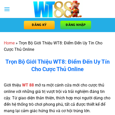
Chuyển
đến
nội
dung
ĐĂNG KÝ
ĐĂNG NHẬP
Home
»
Trọn Bộ Giới Thiệu WT8: Điểm Đến Uy Tín Cho
Cược Thủ Online
Trọn Bộ Giới Thiệu WT8: Điểm Đến Uy Tín
Cho Cược Thủ Online
Giới thiệu
WT 88
mở ra một cánh cửa mới cho cược thủ
online với những giá trị vượt trội và trải nghiệm đáng tin
cậy. Từ giao diện thân thiện, thích hợp mọi người dùng cho
đến hệ thống trò chơi phong phú, tất cả được thiết kế để
mang lại cảm giác hứng thú và cơ hội trúng lớn.