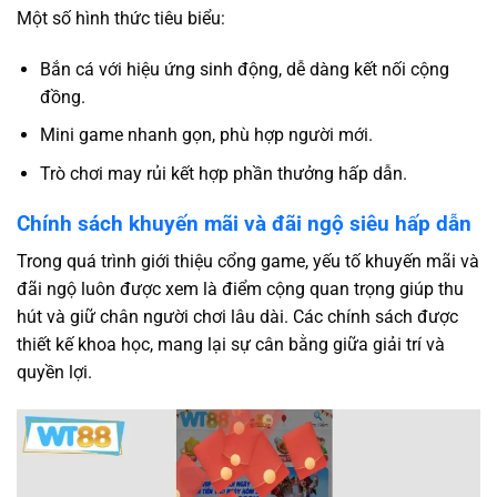
Một số hình thức tiêu biểu:
Bắn cá với hiệu ứng sinh động, dễ dàng kết nối cộng
đồng.
Mini game nhanh gọn, phù hợp người mới.
Trò chơi may rủi kết hợp phần thưởng hấp dẫn.
Chính sách khuyến mãi và đãi ngộ siêu hấp dẫn
Trong quá trình giới thiệu cổng game, yếu tố khuyến mãi và
đãi ngộ luôn được xem là điểm cộng quan trọng giúp thu
hút và giữ chân người chơi lâu dài. Các chính sách được
thiết kế khoa học, mang lại sự cân bằng giữa giải trí và
quyền lợi.