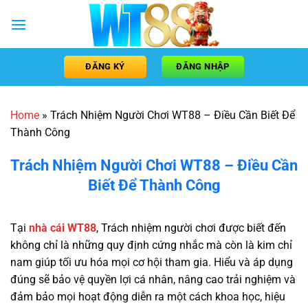
Chuyển
đến
nội
dung
ĐĂNG KÝ
ĐĂNG NHẬP
Home
»
Trách Nhiệm Người Chơi WT88 – Điều Cần Biết Để
Thành Công
Trách Nhiệm Người Chơi WT88 – Điều Cần
Biết Để Thành Công
Tại
nhà cái WT88
, Trách nhiệm người chơi được biết đến
không chỉ là những quy định cứng nhắc mà còn là kim chỉ
nam giúp tối ưu hóa mọi cơ hội tham gia. Hiểu và áp dụng
đúng sẽ bảo vệ quyền lợi cá nhân, nâng cao trải nghiệm và
đảm bảo mọi hoạt động diễn ra một cách khoa học, hiệu