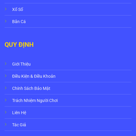
Xổ Số
Bắn Cá
QUY ĐỊNH
Giới Thiệu
Điều Kiện & Điều Khoản
Chính Sách Bảo Mật
Trách Nhiệm Người Chơi
Liên Hệ
Tác Giả