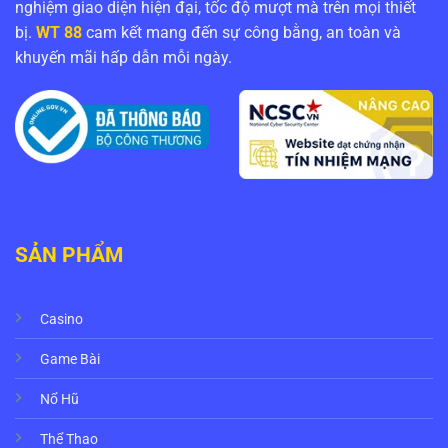
nghiệm giao diện hiện đại, tốc độ mượt mà trên mọi thiết
bị.
WT 88
cam kết mang đến sự công bằng, an toàn và
khuyến mãi hấp dẫn mỗi ngày.
SẢN PHẨM
Casino
Game Bài
Nổ Hũ
Thể Thao