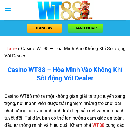
Chuyển
đến
nội
dung
ĐĂNG KÝ
ĐĂNG NHẬP
Home
»
Casino WT88 – Hòa Mình Vào Không Khí Sôi động
Với Dealer
Casino WT88 – Hòa Mình Vào Không Khí
Sôi động Với Dealer
Casino WT88 mở ra một không gian giải trí trực tuyến sang
trọng, nơi thành viên được trải nghiệm những trò chơi bài
chất lượng cao với hình ảnh trực tiếp sắc nét và minh bạch
tuyệt đối. Tại đây, bạn có thể tận hưởng cảm giác an toàn,
đầu tư thông minh và hiệu quả. Khám phá
WT88
cùng các