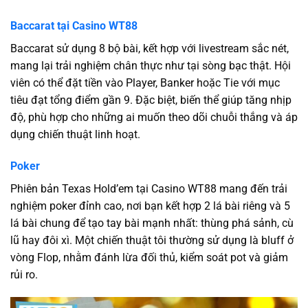
Baccarat tại Casino WT88
Baccarat sử dụng 8 bộ bài, kết hợp với livestream sắc nét,
mang lại trải nghiệm chân thực như tại sòng bạc thật. Hội
viên có thể đặt tiền vào Player, Banker hoặc Tie với mục
tiêu đạt tổng điểm gần 9. Đặc biệt, biến thể giúp tăng nhịp
độ, phù hợp cho những ai muốn theo dõi chuỗi thắng và áp
dụng chiến thuật linh hoạt.
Poker
Phiên bản Texas Hold’em tại Casino WT88 mang đến trải
nghiệm poker đỉnh cao, nơi bạn kết hợp 2 lá bài riêng và 5
lá bài chung để tạo tay bài mạnh nhất: thùng phá sảnh, cù
lũ hay đôi xì. Một chiến thuật tôi thường sử dụng là bluff ở
vòng Flop, nhằm đánh lừa đối thủ, kiểm soát pot và giảm
rủi ro.