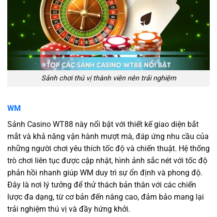
Sảnh chơi thú vị thành viên nên trải nghiệm
WM
Sảnh Casino WT88 này nổi bật với thiết kế giao diện bắt
mắt và khả năng vận hành mượt mà, đáp ứng nhu cầu của
những người chơi yêu thích tốc độ và chiến thuật. Hệ thống
trò chơi liên tục được cập nhật, hình ảnh sắc nét với tốc độ
phản hồi nhanh giúp WM duy trì sự ổn định và phong độ.
Đây là nơi lý tưởng để thử thách bản thân với các chiến
lược đa dạng, từ cơ bản đến nâng cao, đảm bảo mang lại
trải nghiệm thú vị và đầy hứng khởi.