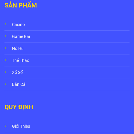
SẢN PHẨM
Casino
Game Bài
Nổ Hũ
Thể Thao
Xổ Số
Bắn Cá
QUY ĐỊNH
Giới Thiệu