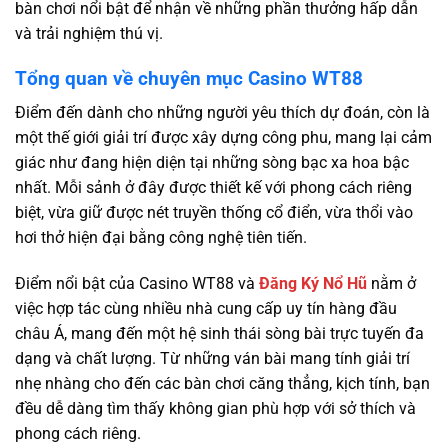
bàn chơi nổi bật để nhận về những phần thưởng hấp dẫn
và trải nghiệm thú vị.
Tổng quan về chuyên mục Casino WT88
Điểm đến dành cho những người yêu thích dự đoán, còn là
một thế giới giải trí được xây dựng công phu, mang lại cảm
giác như đang hiện diện tại những sòng bạc xa hoa bậc
nhất. Mỗi sảnh ở đây được thiết kế với phong cách riêng
biệt, vừa giữ được nét truyền thống cổ điển, vừa thổi vào
hơi thở hiện đại bằng công nghệ tiên tiến.
Điểm nổi bật của Casino WT88 và
Đăng Ký Nổ Hũ
nằm ở
việc hợp tác cùng nhiều nhà cung cấp uy tín hàng đầu
châu Á, mang đến một hệ sinh thái sòng bài trực tuyến đa
dạng và chất lượng. Từ những ván bài mang tính giải trí
nhẹ nhàng cho đến các bàn chơi căng thẳng, kịch tính, bạn
đều dễ dàng tìm thấy không gian phù hợp với sở thích và
phong cách riêng.