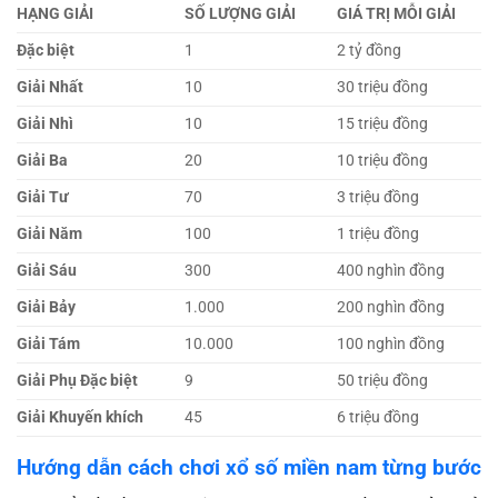
HẠNG GIẢI
SỐ LƯỢNG GIẢI
GIÁ TRỊ MỖI GIẢI
Đặc biệt
1
2 tỷ đồng
Giải Nhất
10
30 triệu đồng
Giải Nhì
10
15 triệu đồng
Giải Ba
20
10 triệu đồng
Giải Tư
70
3 triệu đồng
Giải Năm
100
1 triệu đồng
Giải Sáu
300
400 nghìn đồng
Giải Bảy
1.000
200 nghìn đồng
Giải Tám
10.000
100 nghìn đồng
Giải Phụ Đặc biệt
9
50 triệu đồng
Giải Khuyến khích
45
6 triệu đồng
Hướng dẫn cách chơi xổ số miền nam từng bước