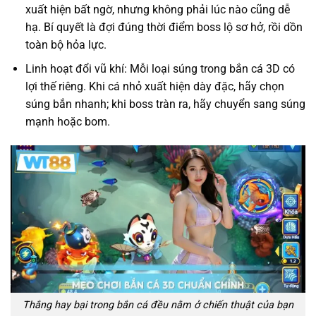
xuất hiện bất ngờ, nhưng không phải lúc nào cũng dễ
hạ. Bí quyết là đợi đúng thời điểm boss lộ sơ hở, rồi dồn
toàn bộ hỏa lực.
Linh hoạt đổi vũ khí: Mỗi loại súng trong bắn cá 3D có
lợi thế riêng. Khi cá nhỏ xuất hiện dày đặc, hãy chọn
súng bắn nhanh; khi boss tràn ra, hãy chuyển sang súng
mạnh hoặc bom.
Thắng hay bại trong bắn cá đều nằm ở chiến thuật của bạn